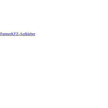
e
Partner
KFZ-Aufkleber