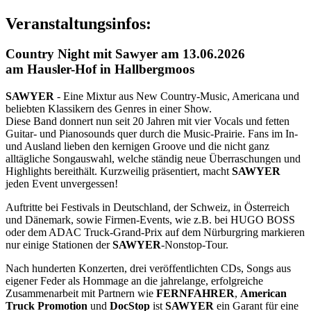
Veranstaltungsinfos:
Country Night mit Sawyer am 13.06.2026
am Hausler-Hof in Hallbergmoos
SAWYER
- Eine Mixtur aus New Country-Music, Americana und
beliebten Klassikern des Genres in einer Show.
Diese Band donnert nun seit 20 Jahren mit vier Vocals und fetten
Guitar- und Pianosounds quer durch die Music-Prairie. Fans im In-
und Ausland lieben den kernigen Groove und die nicht ganz
alltägliche Songauswahl, welche ständig neue Überraschungen und
Highlights bereithält. Kurzweilig präsentiert, macht
SAWYER
jeden Event unvergessen!
Auftritte bei Festivals in Deutschland, der Schweiz, in Österreich
und Dänemark, sowie Firmen-Events, wie z.B. bei HUGO BOSS
oder dem ADAC Truck-Grand-Prix auf dem Nürburgring markieren
nur einige Stationen der
SAWYER
-Nonstop-Tour.
Nach hunderten Konzerten, drei veröffentlichten CDs, Songs aus
eigener Feder als Hommage an die jahrelange, erfolgreiche
Zusammenarbeit mit Partnern wie
FERNFAHRER
,
American
Truck Promotion
und
DocStop
ist
SAWYER
ein Garant für eine