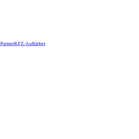
e
Partner
KFZ-Aufkleber