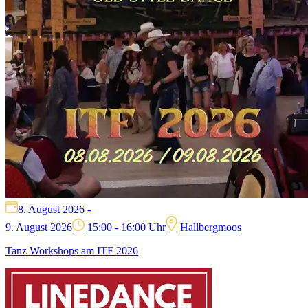
8. August 2026
-
9. August 2026
15:00
-
16:00
Uhr
Hallbergmoos
Tanz Workshops am ITF 2026