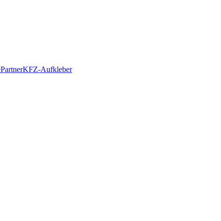
e
Partner
KFZ-Aufkleber