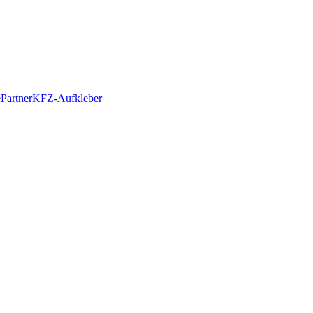
e
Partner
KFZ-Aufkleber