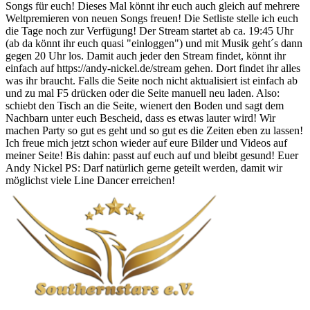
Songs für euch! Dieses Mal könnt ihr euch auch gleich auf mehrere
Weltpremieren von neuen Songs freuen! Die Setliste stelle ich euch
die Tage noch zur Verfügung! Der Stream startet ab ca. 19:45 Uhr
(ab da könnt ihr euch quasi "einloggen") und mit Musik geht´s dann
gegen 20 Uhr los. Damit auch jeder den Stream findet, könnt ihr
einfach auf https://andy-nickel.de/stream gehen. Dort findet ihr alles
was ihr braucht. Falls die Seite noch nicht aktualisiert ist einfach ab
und zu mal F5 drücken oder die Seite manuell neu laden. Also:
schiebt den Tisch an die Seite, wienert den Boden und sagt dem
Nachbarn unter euch Bescheid, dass es etwas lauter wird! Wir
machen Party so gut es geht und so gut es die Zeiten eben zu lassen!
Ich freue mich jetzt schon wieder auf eure Bilder und Videos auf
meiner Seite! Bis dahin: passt auf euch auf und bleibt gesund! Euer
Andy Nickel PS: Darf natürlich gerne geteilt werden, damit wir
möglichst viele Line Dancer erreichen!