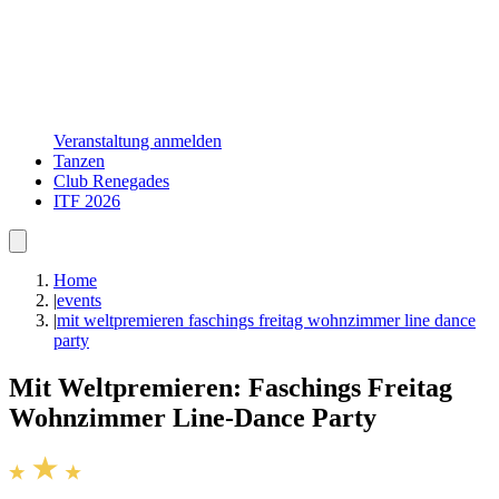
Veranstaltung anmelden
Tanzen
Club Renegades
ITF 2026
Home
|
events
|
mit weltpremieren faschings freitag wohnzimmer line dance
party
Mit Weltpremieren: Faschings Freitag
Wohnzimmer Line-Dance Party