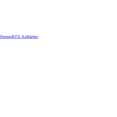
e
Partner
KFZ-Aufkleber