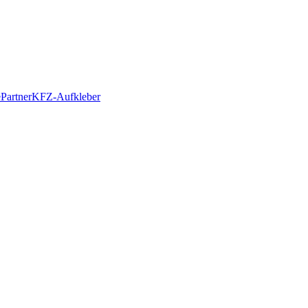
e
Partner
KFZ-Aufkleber