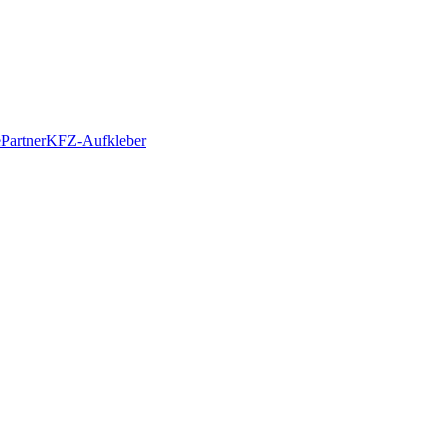
e
Partner
KFZ-Aufkleber