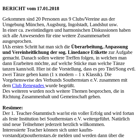
BERICHT vom 17.01.2018
Gekommen sind 20 Personen aus 9 Clubs/Vereine aus der
Umgebung München, Augsburg, Ingolstadt, Landshut usw.
In einer ca. zweistündigen und harmonischen Diskussionen haben
sich alle Anwesenden für eine weitere Zusammenarbeit
ausgesprochen.
IAls ersten Schritt hat man sich die
Überarbeitung, Anpassung
und Vereinheitlichung der sog. Linedance Etikette
zur Aufgabe
gemacht. Danach sollen weitere Treffen folgen, in welchen man
dann Erarbeiten möchte, auf welche Stücke man welche Tänze
tanzen kann/soll. Hier ist die Vorstellung, dass es pro Titel/Song evtl.
zwei Tänze geben kann (1 x modern – 1 x Klassik). Die
Vorgehensweise des Verbunds Southernstars e.V. zusammen mit
dem
Club Renegades
wurde begrüßt.
Des weiteren wurden noch weitere Themen besprochen, die in
Richtung Zusammenhalt und Gemeinschaft gehen.
Resümee:
Der 1. Teacher-Stammtisch war/ist ein voller Erfolg und wird fortan
als feste Institution bei Southernstars e.V. weitergeführt. Natürlich
sind neue Teilnehmer jederzeit herzlich willkommen.
Interessierte Teacher können sich unter kaufm-
vorstand(at)southernstars.de melden und werden dann über die