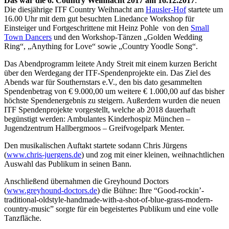
Das war die 6. Country Weihnacht 2017 am 16.12.2017
:
Die diesjährige ITF Country Weihnacht am
Hausler-Hof
startete um
16.00 Uhr mit dem gut besuchten Linedance Workshop für
Einsteiger und Fortgeschrittene mit Heinz Pohle von den
Small
Town Dancers
und den Workshop-Tänzen „Golden Wedding
Ring“, „Anything for Love“ sowie „Country Yoodle Song“.
Das Abendprogramm leitete Andy Streit mit einem kurzen Bericht
über den Werdegang der ITF-Spendenprojekte ein. Das Ziel des
Abends war für Southernstars e.V., den bis dato gesammelten
Spendenbetrag von € 9.000,00 um weitere € 1.000,00 auf das bisher
höchste Spendenergebnis zu steigern. Außerdem wurden die neuen
ITF Spendenprojekte vorgestellt, welche ab 2018 dauerhaft
begünstigt werden: Ambulantes Kinderhospiz München –
Jugendzentrum Hallbergmoos – Greifvogelpark Menter.
Den musikalischen Auftakt startete sodann Chris Jürgens
(
www.chris-juergens.de
) und zog mit einer kleinen, weihnachtlichen
Auswahl das Publikum in seinen Bann.
Anschließend übernahmen die Greyhound Doctors
(
www.greyhound-doctors.de
) die Bühne: Ihre “Good-rockin’-
traditional-oldstyle-handmade-with-a-shot-of-blue-grass-modern-
country-music” sorgte für ein begeistertes Publikum und eine volle
Tanzfläche.