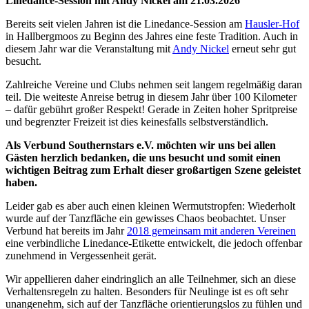
Linedance-Session mit Andy Nickel am 21.03.2026
Bereits seit vielen Jahren ist die Linedance-Session am
Hausler-Hof
in Hallbergmoos zu Beginn des Jahres eine feste Tradition. Auch in
diesem Jahr war die Veranstaltung mit
Andy Nickel
erneut sehr gut
besucht.
Zahlreiche Vereine und Clubs nehmen seit langem regelmäßig daran
teil. Die weiteste Anreise betrug in diesem Jahr über 100 Kilometer
– dafür gebührt großer Respekt! Gerade in Zeiten hoher Spritpreise
und begrenzter Freizeit ist dies keinesfalls selbstverständlich.
Als Verbund Southernstars e.V. möchten wir uns bei allen
Gästen herzlich bedanken, die uns besucht und somit einen
wichtigen Beitrag zum Erhalt dieser großartigen Szene geleistet
haben.
Leider gab es aber auch einen kleinen Wermutstropfen: Wiederholt
wurde auf der Tanzfläche ein gewisses Chaos beobachtet. Unser
Verbund hat bereits im Jahr
2018 gemeinsam mit anderen Vereinen
eine verbindliche Linedance-Etikette entwickelt, die jedoch offenbar
zunehmend in Vergessenheit gerät.
Wir appellieren daher eindringlich an alle Teilnehmer, sich an diese
Verhaltensregeln zu halten. Besonders für Neulinge ist es oft sehr
unangenehm, sich auf der Tanzfläche orientierungslos zu fühlen und